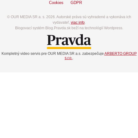
Cookies
GDPR
© OUR MEDIA SR a. s. 2026. Autorské práva sú vyhradené a vykonáva ich
vydavateľ,
viac info
.
Blogovací systém Blog.Pravda.sk beží na technológií Wordpress.
Kompletný video servis pre OUR MEDIA SR a.s. zabezpečuje
ARBERTO GROUP
s.r.o.
.