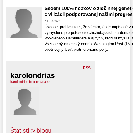
Sedem 100% hoaxov o zločinnej genetic
civilizácii podporovanej našimi progre
31.10.2024
Úvodom prehlasujem, že všetko, čo je napísané v t
vymyslené pre potešenie chichotajúcich sa domáci
Vyvoleného Hamburgera a aj tých, ktorí si myslia, 
Významný americký denník Washington Post (15. m
obetí vojny USA proti terorizmu po [...]
RSS
karolondrias
karolondrias.blog.pravda.sk
Štatistiky blogu