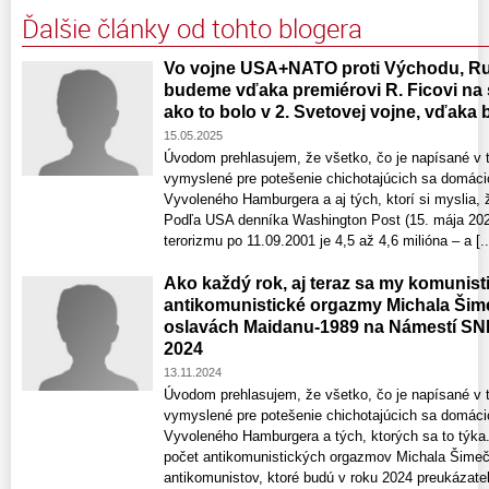
Ďalšie články od tohto blogera
Vo vojne USA+NATO proti Východu, R
budeme vďaka premiérovi R. Ficovi na 
ako to bolo v 2. Svetovej vojne, vďak
15.05.2025
Úvodom prehlasujem, že všetko, čo je napísané v t
vymyslené pre potešenie chichotajúcich sa domáci
Vyvoleného Hamburgera a aj tých, ktorí si myslia, 
Podľa USA denníka Washington Post (15. mája 2023
terorizmu po 11.09.2001 je 4,5 až 4,6 milióna – a [..
Ako každý rok, aj teraz sa my komunist
antikomunistické orgazmy Michala Šime
oslavách Maidanu-1989 na Námestí SNP 
2024
13.11.2024
Úvodom prehlasujem, že všetko, čo je napísané v t
vymyslené pre potešenie chichotajúcich sa domáci
Vyvoleného Hamburgera a tých, ktorých sa to týka
počet antikomunistických orgazmov Michala Šimeč
antikomunistov, ktoré budú v roku 2024 preukázateľn