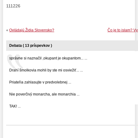
111226
«
Ovládajú Židia Slovensko?
Čo je to islam? Vy
Debata ( 13 príspevkov )
správne si naznačil ,okupant je okupantom... ...
Drahí šmolkovia mohli by ste mi osviežiť... ...
Priateľia zahlasujte v predvolebnej ...
Nie poverčivý monarcha, ale monarchia ...
TAK! ...