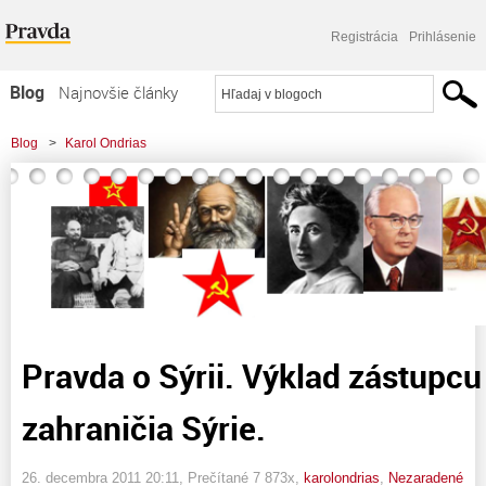
Registrácia
Prihlásenie
Blog
Najnovšie články
Najčítanejšie články
Blog
>
Karol Ondrias
Najkomentovanejšie články
>
Pravda o Sýrii. Výklad zástupcu ministra zahraničia Sýrie.
Zoznam blogov
Komerčné blogy
Pravda o Sýrii. Výklad zástupcu
zahraničia Sýrie.
26. decembra 2011 20:11
, Prečítané 7 873x,
karolondrias
,
Nezaradené