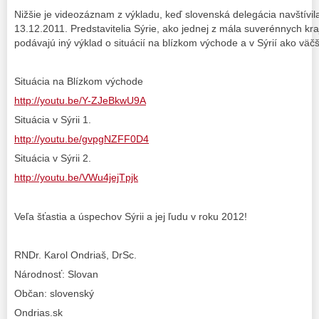
Nižšie je videozáznam z výkladu, keď slovenská delegácia navštívila
13.12.2011. Predstavitelia Sýrie, ako jednej z mála suverénnych kr
podávajú iný výklad o situácií na blízkom východe a v Sýrií ako vä
Situácia na Blízkom východe
http://youtu.be/Y-ZJeBkwU9A
Situácia v Sýrii 1.
http://youtu.be/gvpgNZFF0D4
Situácia v Sýrii 2.
http://youtu.be/VWu4jejTpjk
Veľa šťastia a úspechov Sýrii a jej ľudu v roku 2012!
RNDr. Karol Ondriaš, DrSc.
Národnosť: Slovan
Občan: slovenský
Ondrias.sk