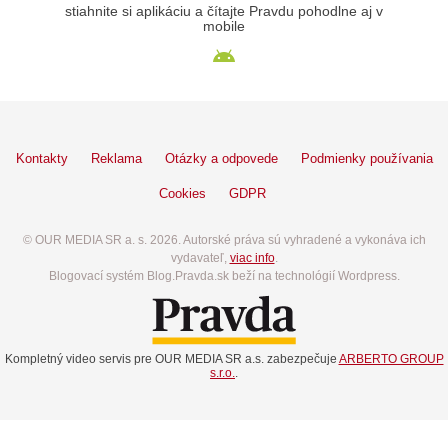
stiahnite si aplikáciu a čítajte Pravdu pohodlne aj v
mobile
Kontakty
Reklama
Otázky a odpovede
Podmienky používania
Cookies
GDPR
© OUR MEDIA SR a. s. 2026. Autorské práva sú vyhradené a vykonáva ich
vydavateľ,
viac info
.
Blogovací systém Blog.Pravda.sk beží na technológií Wordpress.
Kompletný video servis pre OUR MEDIA SR a.s. zabezpečuje
ARBERTO GROUP
s.r.o.
.