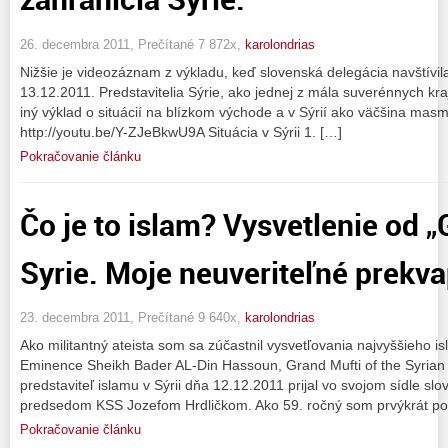
26. decembra 2011, Prečítané 7 872x,
karolondrias
Nižšie je videozáznam z výkladu, keď slovenská delegácia navštívila
13.12.2011. Predstavitelia Sýrie, ako jednej z mála suverénnych kr
iný výklad o situácií na blízkom východe a v Sýrií ako väčšina mas
http://youtu.be/Y-ZJeBkwU9A Situácia v Sýrii 1. […]
Pokračovanie článku
Čo je to islam? Vysvetlenie od 
Syrie. Moje neuveriteľné prekva
23. decembra 2011, Prečítané 9 640x,
karolondrias
Ako militantný ateista som sa zúčastnil vysvetľovania najvyššieho i
Eminence Sheikh Bader AL-Din Hassoun, Grand Mufti of the Syrian 
predstaviteľ islamu v Sýrii dňa 12.12.2011 prijal vo svojom sídle s
predsedom KSS Jozefom Hrdličkom. Ako 59. ročný som prvýkrát po
Pokračovanie článku