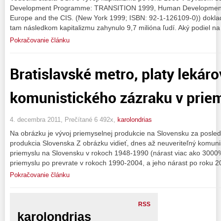
Development Programme: TRANSITION 1999, Human Development R
Europe and the CIS. (New York 1999; ISBN: 92-1-126109-0)) dokla
tam následkom kapitalizmu zahynulo 9,7 milióna ľudí. Aký podiel na
Pokračovanie článku
Bratislavské metro, platy lekáro
komunistického zázraku v prie
4. decembra 2011, Prečítané 6 492x,
karolondrias
Na obrázku je vývoj priemyselnej produkcie na Slovensku za posle
produkcia Slovenska Z obrázku vidieť, dnes až neuveriteľný komuni
priemyslu na Slovensku v rokoch 1948-1990 (nárast viac ako 3000%
priemyslu po prevrate v rokoch 1990-2004, a jeho nárast po roku 2
Pokračovanie článku
RSS
karolondrias