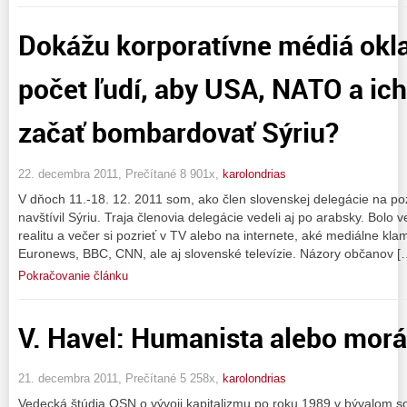
Dokážu korporatívne médiá okl
počet ľudí, aby USA, NATO a ich
začať bombardovať Sýriu?
22. decembra 2011, Prečítané 8 901x,
karolondrias
V dňoch 11.-18. 12. 2011 som, ako člen slovenskej delegácie na po
navštívil Sýriu. Traja členovia delegácie vedeli aj po arabsky. Bolo 
realitu a večer si pozrieť v TV alebo na internete, aké mediálne kl
Euronews, BBC, CNN, ale aj slovenské televízie. Názory občanov [
Pokračovanie článku
V. Havel: Humanista alebo morá
21. decembra 2011, Prečítané 5 258x,
karolondrias
Vedecká štúdia OSN o vývoji kapitalizmu po roku 1989 v bývalom so