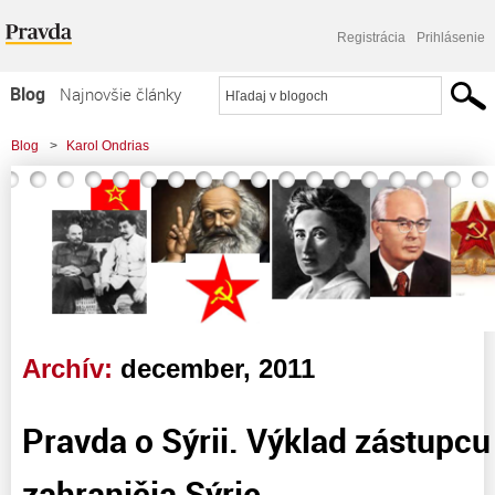
Registrácia
Prihlásenie
Blog
Najnovšie články
Najčítanejšie články
Blog
>
Karol Ondrias
Najkomentovanejšie články
Zoznam blogov
Komerčné blogy
Archív:
december, 2011
Pravda o Sýrii. Výklad zástupcu
zahraničia Sýrie.