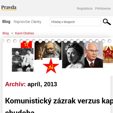
Registrácia
Prihlásenie
Blog
Najnovšie články
Najčítanejšie články
Blog
>
Karol Ondrias
Najkomentovanejšie články
Zoznam blogov
Komerčné blogy
Archív:
apríl, 2013
Komunistický zázrak verzus kapi
chudoba