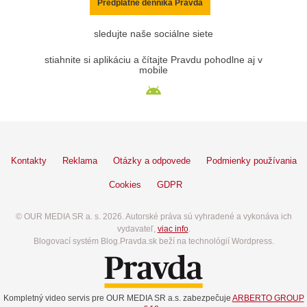
Predplatné denníka Pravda
sledujte naše sociálne siete
stiahnite si aplikáciu a čítajte Pravdu pohodlne aj v
mobile
Kontakty
Reklama
Otázky a odpovede
Podmienky používania
Cookies
GDPR
© OUR MEDIA SR a. s. 2026. Autorské práva sú vyhradené a vykonáva ich
vydavateľ,
viac info
.
Blogovací systém Blog.Pravda.sk beží na technológií Wordpress.
Kompletný video servis pre OUR MEDIA SR a.s. zabezpečuje
ARBERTO GROUP