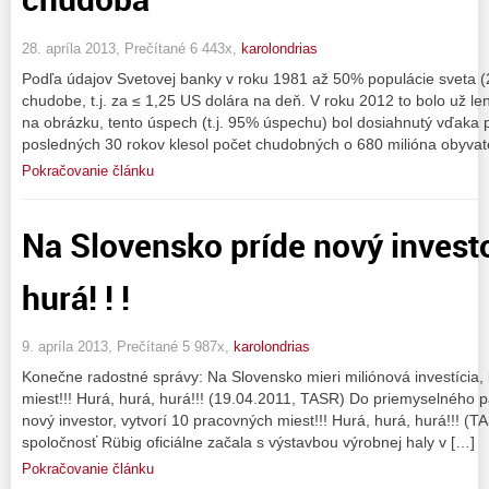
28. apríla 2013, Prečítané 6 443x,
karolondrias
Podľa údajov Svetovej banky v roku 1981 až 50% populácie sveta (2 
chudobe, t.j. za ≤ 1,25 US dolára na deň. V roku 2012 to bolo už l
na obrázku, tento úspech (t.j. 95% úspechu) bol dosiahnutý vďaka po
posledných 30 rokov klesol počet chudobných o 680 milióna obyvat
Pokračovanie článku
Na Slovensko príde nový investor
hurá! ! !
9. apríla 2013, Prečítané 5 987x,
karolondrias
Konečne radostné správy: Na Slovensko mieri miliónová investícia,
miest!!! Hurá, hurá, hurá!!! (19.04.2011, TASR) Do priemyselného 
nový investor, vytvorí 10 pracovných miest!!! Hurá, hurá, hurá!!! (
spoločnosť Rübig oficiálne začala s výstavbou výrobnej haly v […]
Pokračovanie článku