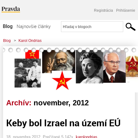
Registrácia
Prihlásenie
Blog
Najnovšie články
Najčítanejšie články
Blog
>
Karol Ondrias
Najkomentovanejšie články
Zoznam blogov
Komerčné blogy
Archív:
november, 2012
Keby bol Izrael na území EÚ
18. novembra 2012, Prečítané 5 142x,
karolondrias