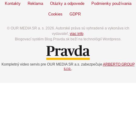
Kontakty
Reklama
Otázky a odpovede
Podmienky používania
Cookies
GDPR
© OUR MEDIA SR a. s. 2026. Autorské práva sú vyhradené a vykonáva ich
vydavateľ,
viac info
.
Blogovací systém Blog.Pravda.sk beží na technológií Wordpress.
Kompletný video servis pre OUR MEDIA SR a.s. zabezpečuje
ARBERTO GROUP
s.r.o.
.