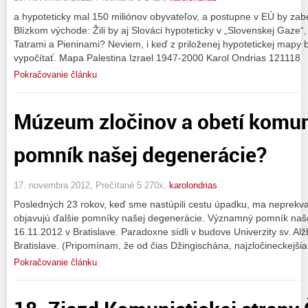
a hypoteticky mal 150 miliónov obyvateľov, a postupne v EÚ by za
Blízkom východe: Žili by aj Slováci hypoteticky v „Slovenskej Gaze
Tatrami a Pieninami? Neviem, i keď z priloženej hypotetickej mapy 
vypočítať. Mapa Palestina Izrael 1947-2000 Karol Ondrias 121118
Pokračovanie článku
Múzeum zločinov a obetí komun
pomník našej degenerácie?
17. novembra 2012, Prečítané 5 270x,
karolondrias
Posledných 23 rokov, keď sme nastúpili cestu úpadku, ma neprekv
objavujú ďalšie pomníky našej degenerácie. Významný pomník naše
16.11.2012 v Bratislave. Paradoxne sídli v budove Univerzity sv. A
Bratislave. (Pripomínam, že od čias Džingischána, najzločineckejši
Pokračovanie článku