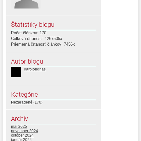
Štatistiky blogu
Počet článkov: 170
Celková čítanosť: 1267505x
Priemerná čítanosť článkov: 7456x
Autor blogu
karolondrias
Kategórie
Nezaradené
(170)
Archív
máj 2025
november 2024
október 2024
január 2024