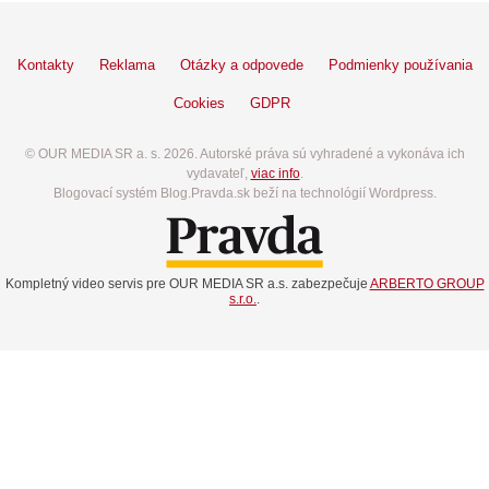
Kontakty
Reklama
Otázky a odpovede
Podmienky používania
Cookies
GDPR
© OUR MEDIA SR a. s. 2026. Autorské práva sú vyhradené a vykonáva ich
vydavateľ,
viac info
.
Blogovací systém Blog.Pravda.sk beží na technológií Wordpress.
Kompletný video servis pre OUR MEDIA SR a.s. zabezpečuje
ARBERTO GROUP
s.r.o.
.