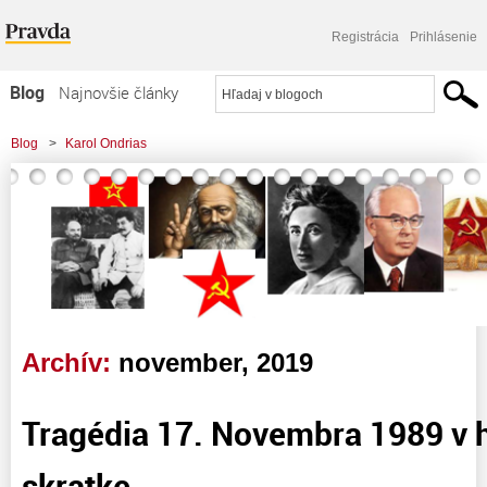
Registrácia
Prihlásenie
Blog
Najnovšie články
Najčítanejšie články
Blog
>
Karol Ondrias
Najkomentovanejšie články
Zoznam blogov
Komerčné blogy
Archív:
november, 2019
Tragédia 17. Novembra 1989 v h
skratke