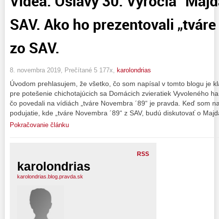
Videá: Oslavy 30. Výročia “Maj
SAV. Ako ho prezentovali „tvár
zo SAV.
8. novembra 2019, Prečítané 5 177x,
karolondrias
Úvodom prehlasujem, že všetko, čo som napísal v tomto blogu je k
pre potešenie chichotajúcich sa Domácich zvieratiek Vyvoleného 
čo povedali na vídiách „tváre Novembra ´89“ je pravda. Keď som naš
podujatie, kde „tváre Novembra ´89“ z SAV, budú diskutovať o Maj
Pokračovanie článku
RSS
karolondrias
karolondrias.blog.pravda.sk