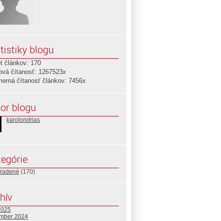
tistiky blogu
t článkov: 170
ová čítanosť: 1267523x
merná čítanosť článkov: 7456x
or blogu
karolondrias
egórie
radené
(170)
hív
2025
mber 2024