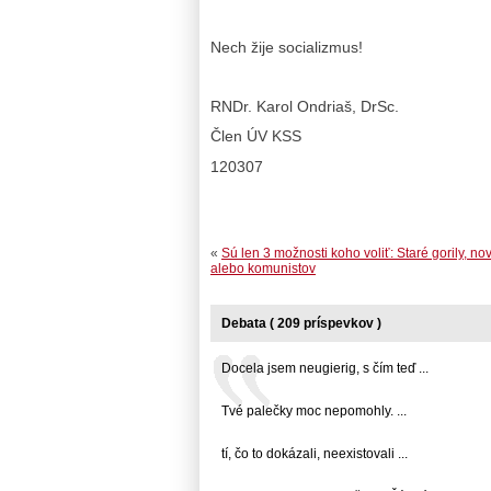
Nech žije socializmus!
RNDr. Karol Ondriaš, DrSc.
Člen ÚV KSS
120307
«
Sú len 3 možnosti koho voliť: Staré gorily, nov
alebo komunistov
Debata ( 209 príspevkov )
Docela jsem neugierig, s čím teď ...
Tvé palečky moc nepomohly. ...
tí, čo to dokázali, neexistovali ...