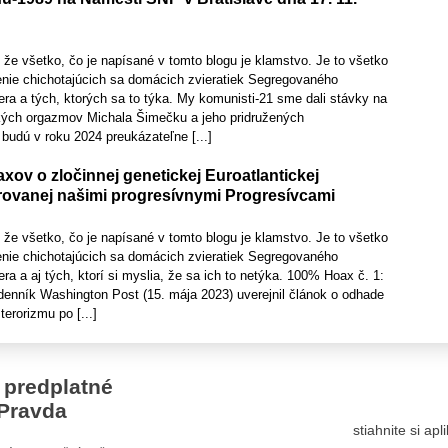
že všetko, čo je napísané v tomto blogu je klamstvo. Je to všetko
nie chichotajúcich sa domácich zvieratiek Segregovaného
a a tých, ktorých sa to týka. My komunisti-21 sme dali stávky na
kých orgazmov Michala Šimečku a jeho pridružených
 budú v roku 2024 preukázateľne [...]
ov o zločinnej genetickej Euroatlantickej
orovanej našimi progresívnymi Progresívcami
že všetko, čo je napísané v tomto blogu je klamstvo. Je to všetko
nie chichotajúcich sa domácich zvieratiek Segregovaného
 a aj tých, ktorí si myslia, že sa ich to netýka. 100% Hoax č. 1:
nník Washington Post (15. mája 2023) uverejnil článok o odhade
terorizmu po [...]
 predplatné
Pravda
stiahnite si ap