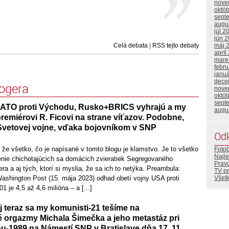
nove
októ
sept
augu
júl 2
jún 
Celá debata
|
RSS tejto debaty
máj 
apríl
mare
febr
janu
dece
logera
nove
októ
sept
ATO proti Východu, Rusko+BRICS vyhrajú a my
augu
emiérovi R. Ficovi na strane víťazov. Podobne,
 Svetovej vojne, vďaka bojovníkom v SNP
Od
že všetko, čo je napísané v tomto blogu je klamstvo. Je to všetko
Foto
Najle
nie chichotajúcich sa domácich zvieratiek Segregovaného
Prav
 a aj tých, ktorí si myslia, že sa ich to netýka. Preambula:
TV p
shington Post (15. mája 2023) odhad obetí vojny USA proti
Všetk
1 je 4,5 až 4,6 milióna – a [...]
j teraz sa my komunisti-21 tešíme na
é orgazmy Michala Šimečka a jeho metastáz pri
u-1989 na Námestí SNP v Bratislave dňa 17. 11.