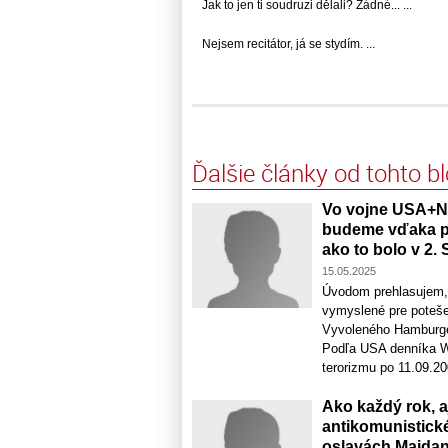
Jak to jen ti soudruzi dělali? Žádné... ...
Nejsem recitátor, já se stydím. ...
Ďalšie články od tohto b
Vo vojne USA+N
budeme vďaka pr
ako to bolo v 2.
15.05.2025
Úvodom prehlasujem, 
vymyslené pre poteše
Vyvoleného Hamburgera
Podľa USA denníka Wa
terorizmu po 11.09.200
Ako každý rok, a
antikomunistick
oslavách Maidan