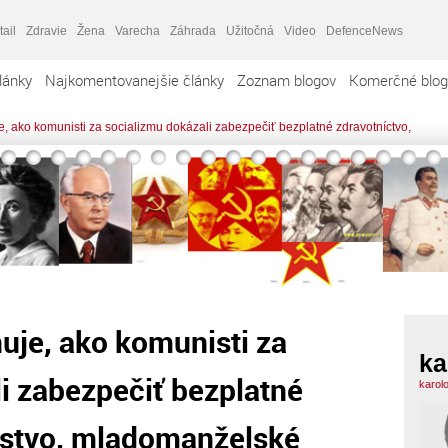
tail
Zdravie
Žena
Varecha
Záhrada
Užitočná
Video
DefenceNews
lánky
Najkomentovanejšie články
Zoznam blogov
Komerčné blog
e, ako komunisti za socializmu dokázali zabezpečiť bezplatné zdravotníctvo,
nuje, ako komunisti za
ka
i zabezpečiť bezplatné
karol
olstvo, mladomanželské