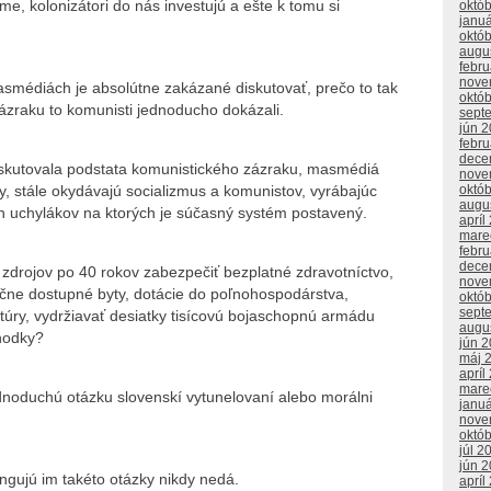
me, kolonizátori do nás investujú a ešte k tomu si
októ
janu
októ
augu
febr
nove
asmédiách je absolútne zakázané diskutovať, prečo to tak
októ
ázraku to komunisti jednoducho dokázali.
sept
jún 
febr
dece
skutovala podstata komunistického zázraku, masmédiá
nove
ity, stále okydávajú socializmus a komunistov, vyrábajúc
októ
augu
 uchylákov na ktorých je súčasný systém postavený.
apríl
mare
febr
dece
h zdrojov po 40 rokov zabezpečiť bezplatné zdravotníctvo,
nove
nčne dostupné byty, dotácie do poľnohospodárstva,
októ
sept
ltúry, vydržiavať desiatky tisícovú bojaschopnú armádu
augu
chodky?
jún 
máj 
apríl
mare
jednoduchú otázku slovenskí vytunelovaní alebo morálni
janu
nove
októ
júl 2
jún 
ngujú im takéto otázky nikdy nedá.
apríl