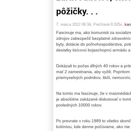
pôžičky. . .
7. marca 2012 06:34
, Prečítané 8 025x,
kar
Fascinuje ma, ako komunisti za socializ
zdrojov zabezpečiť bezplatné zdravotníc
byty, dotácie do poľnohospodárstva, potr
desiatky tisícovú bojaschopnú armádu a
Dokázali to počas dlhých 40 rokov a prit
mať 2 zamestnania, aby vyžili. Popritom 
priemyselných podnikov, škôl, nemocníc
Na tomto ma fascinuje, že v masmédiác
je absolútne zakázané diskutovať o to
posledných 10000 rokov.
Po prevrate v roku 1989 to všetko skonč
kolóniou, kde denne počúvame, ako nie s