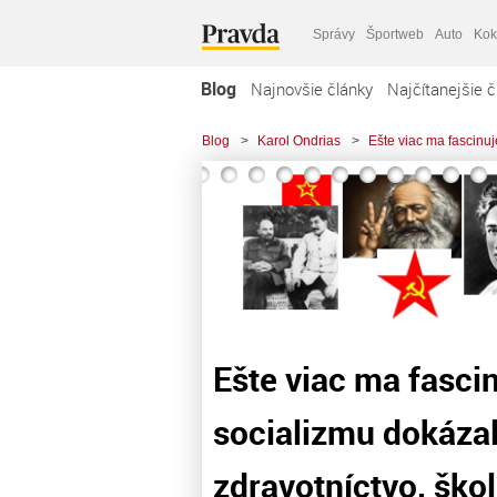
Správy
Športweb
Auto
Kok
Blog
Najnovšie články
Najčítanejšie č
Blog
>
Karol Ondrias
>
Ešte viac ma fascinuj
Ešte viac ma fasci
socializmu dokázal
zdravotníctvo, šk