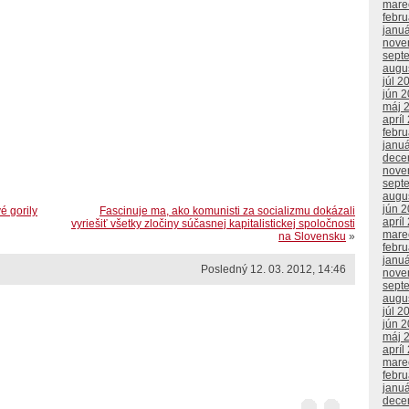
mare
febr
janu
nove
sept
augu
júl 2
jún 
máj 
apríl
febr
janu
dece
nove
sept
augu
jún 
é gorily
Fascinuje ma, ako komunisti za socializmu dokázali
apríl
vyriešiť všetky zločiny súčasnej kapitalistickej spoločnosti
mare
na Slovensku
»
febr
janu
Posledný 12. 03. 2012, 14:46
nove
sept
augu
júl 2
jún 
máj 
apríl
mare
febr
janu
dece