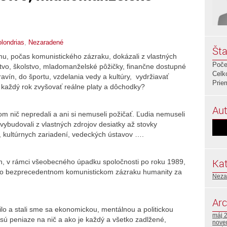
olondrias
,
Nezaradené
Šta
mu, počas komunistického zázraku, dokázali z vlastných
Poče
tvo, školstvo, mladomanželské pôžičky, finančne dostupné
Celk
avín, do športu, vzdelania vedy a kultúry, vydržiavať
Prie
 každý rok zvyšovať reálne platy a dôchodky?
Aut
om nič nepredali a ani si nemuseli požičať. Ľudia nemuseli
vybudovali z vlastných zdrojov desiatky až stovky
, kultúrnych zariadení, vedeckých ústavov ….
Kat
h, v rámci všeobecného úpadku spoločnosti po roku 1989,
mto bezprecedentnom komunistickom zázraku humanity za
Neza
Arc
ilo a stali sme sa ekonomickou, mentálnou a politickou
máj 
ú peniaze na nič a ako je každý a všetko zadlžené,
nove