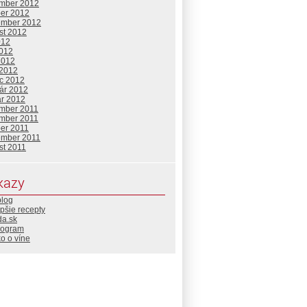
mber 2012
ber 2012
ember 2012
st 2012
012
2012
2012
 2012
c 2012
uár 2012
ár 2012
mber 2011
mber 2011
ber 2011
ember 2011
st 2011
kazy
blog
pšie recepty
da.sk
rogram
o o víne