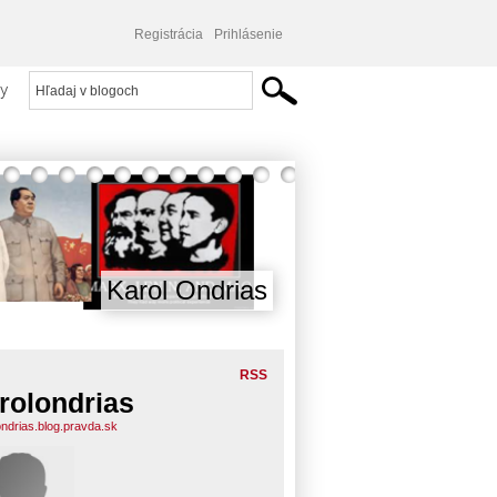
Registrácia
Prihlásenie
y
Karol Ondrias
RSS
rolondrias
ondrias.blog.pravda.sk