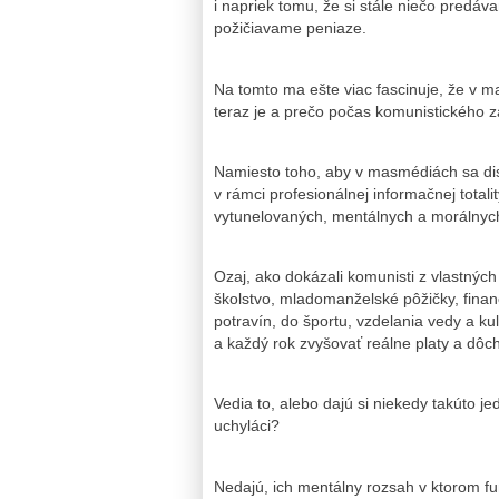
i napriek tomu, že si stále niečo predáva
požičiavame peniaze.
Na tomto ma ešte viac fascinuje, že v m
teraz je a prečo počas komunistického z
Namiesto toho, aby v masmédiách sa di
v rámci profesionálnej informačnej total
vytunelovaných, mentálnych a morálnych
Ozaj, ako dokázali komunisti z vlastnýc
školstvo, mladomanželské pôžičky, fina
potravín, do športu, vzdelania vedy a ku
a každý rok zvyšovať reálne platy a dô
Vedia to, alebo dajú si niekedy takúto 
uchyláci?
Nedajú, ich mentálny rozsah v ktorom fu