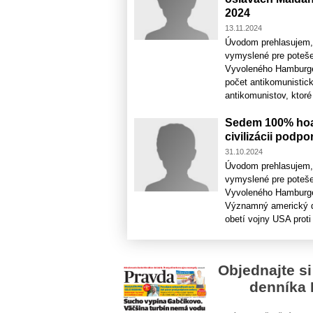
2024
13.11.2024
Úvodom prehlasujem, 
vymyslené pre poteše
Vyvoleného Hamburger
počet antikomunistic
antikomunistov, ktoré
Sedem 100% hoax
civilizácii podp
31.10.2024
Úvodom prehlasujem, 
vymyslené pre poteše
Vyvoleného Hamburgera
Významný americký de
obetí vojny USA proti 
Objednajte si
denníka 