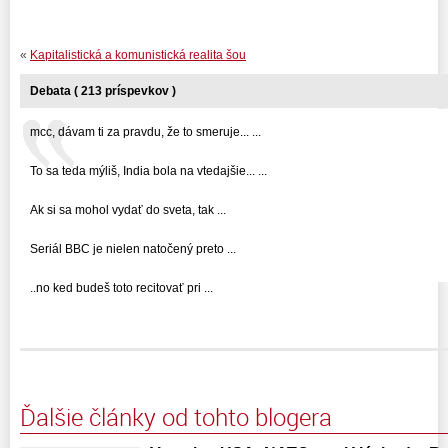
«
Kapitalistická a komunistická realita šou
Debata ( 213 príspevkov )
mcc, dávam ti za pravdu, že to smeruje... ...
To sa teda mýliš, India bola na vtedajšie... ...
Ak si sa mohol vydať do sveta, tak ...
Seriál BBC je nielen natočený preto ...
..no ked budeš toto recitovať pri ...
Ďalšie články od tohto blogera