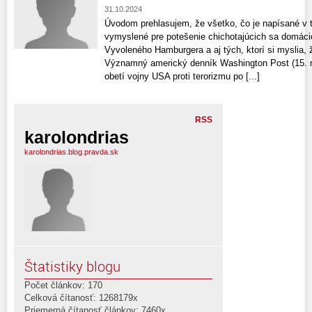
31.10.2024
Úvodom prehlasujem, že všetko, čo je napísané v t
vymyslené pre potešenie chichotajúcich sa domáci
Vyvoleného Hamburgera a aj tých, ktorí si myslia, 
Významný americký denník Washington Post (15. m
obetí vojny USA proti terorizmu po [...]
RSS
karolondrias
karolondrias.blog.pravda.sk
Štatistiky blogu
Počet článkov: 170
Celková čítanosť: 1268179x
Priemerná čítanosť článkov: 7460x