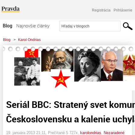
Registrácia
Prihlásenie
Blog
Najnovšie články
Najčítanejšie články
Blog
>
Karol Ondrias
Najkomentovanejšie články
>
Seriál BBC: Stratený svet komunizmu v Československu a kalenie uchylákov
Zoznam blogov
Komerčné blogy
Seriál BBC: Stratený svet komu
Československu a kalenie uchy
19. januára 2013 21:11
, Prečítané 5 727x,
karolondrias
,
Nezaradené