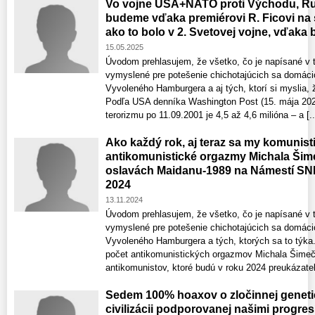
Vo vojne USA+NATO proti Východu, R
budeme vďaka premiérovi R. Ficovi na 
ako to bolo v 2. Svetovej vojne, vďak
15.05.2025
Úvodom prehlasujem, že všetko, čo je napísané v t
vymyslené pre potešenie chichotajúcich sa domáci
Vyvoleného Hamburgera a aj tých, ktorí si myslia, 
Podľa USA denníka Washington Post (15. mája 2023
terorizmu po 11.09.2001 je 4,5 až 4,6 milióna – a [..
Ako každý rok, aj teraz sa my komunist
antikomunistické orgazmy Michala Šime
oslavách Maidanu-1989 na Námestí SNP 
2024
13.11.2024
Úvodom prehlasujem, že všetko, čo je napísané v t
vymyslené pre potešenie chichotajúcich sa domáci
Vyvoleného Hamburgera a tých, ktorých sa to týka
počet antikomunistických orgazmov Michala Šimeč
antikomunistov, ktoré budú v roku 2024 preukázateľn
Sedem 100% hoaxov o zločinnej genetic
civilizácii podporovanej našimi progre