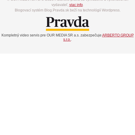
vydavateľ,
viac info
.
Blogovací systém Blog.Pravda.sk beží na technológií Wordpress.
Kompletný video servis pre OUR MEDIA SR a.s. zabezpečuje
ARBERTO GROUP
s.r.o.
.