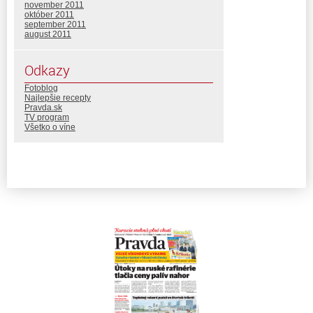
november 2011
október 2011
september 2011
august 2011
Odkazy
Fotoblog
Najlepšie recepty
Pravda.sk
TV program
Všetko o víne