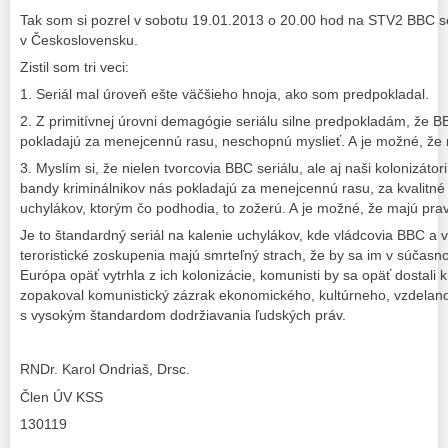
Tak som si pozrel v sobotu 19.01.2013 o 20.00 hod na STV2 BBC s
v Československu.
Zistil som tri veci:
1. Seriál mal úroveň ešte väčšieho hnoja, ako som predpokladal.
2. Z primitívnej úrovni demagógie seriálu silne predpokladám, že B
pokladajú za menejcennú rasu, neschopnú myslieť. A je možné, že
3. Myslím si, že nielen tvorcovia BBC seriálu, ale aj naši kolonizáto
bandy kriminálnikov nás pokladajú za menejcennú rasu, za kvalitn
uchylákov, ktorým čo podhodia, to zožerú. A je možné, že majú pra
Je to štandardný seriál na kalenie uchylákov, kde vládcovia BBC a 
teroristické zoskupenia majú smrteľný strach, že by sa im v súčasn
Európa opäť vytrhla z ich kolonizácie, komunisti by sa opäť dostali 
zopakoval komunistický zázrak ekonomického, kultúrneho, vzdela
s vysokým štandardom dodržiavania ľudských práv.
RNDr. Karol Ondriaš, Drsc.
Člen ÚV KSS
130119